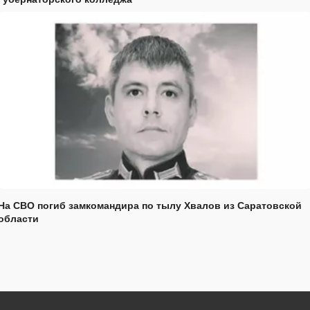
На СВО погиб замкомандира по тылу Хвалов из Саратовской
области