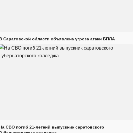
В Саратовской области объявлена угроза атаки БПЛА
На СВО погиб 21-летний выпускник саратовского
Губернаторского колледжа