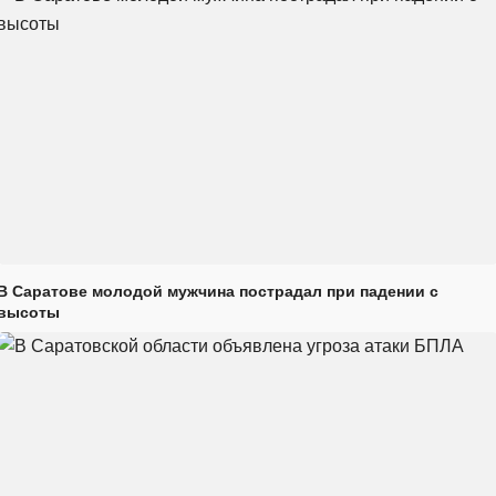
В Саратове молодой мужчина пострадал при падении с
высоты