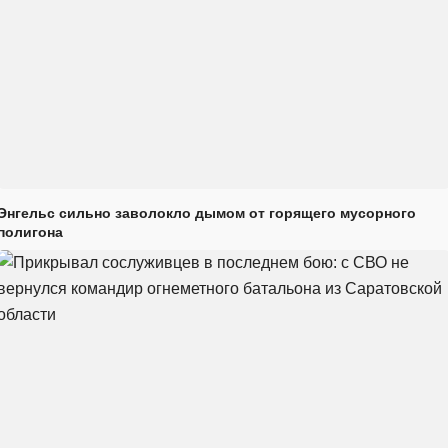
Энгельс сильно заволокло дымом от горящего мусорного
полигона