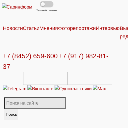
Темный режим
Новости
Статьи
Мнения
Фоторепортажи
Интервью
Вы
ре
+7 (8452) 659-600
+7 (917) 982-81-
37
Поиск