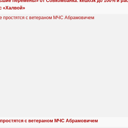
ьшие перемены» от Совкомбанка: кешбэк до 100% и ра
с «Халвой»
 простятся с ветераном МЧС Абрамовичем