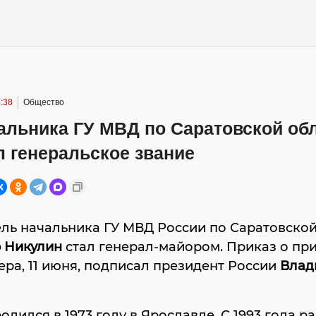
:38
Общество
альника ГУ МВД по Саратовской об
 генеральское звание
ль начальника ГУ МВД России по Саратовской
 Никулин
стал генерал-майором. Приказ о пр
ера, 11 июня, подписал президент России
Влад
одился в 1973 году в Ярославле. С 1993 года ра