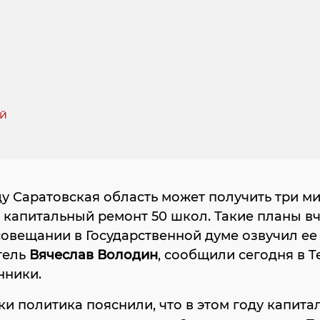
ду Саратовская область может получить три м
 капитальный ремонт 50 школ. Такие планы вче
совещании в Государственной думе озвучил ее
тель
Вячеслав Володин
, сообщили сегодня в T
нники.
 политика пояснили, что в этом году капита