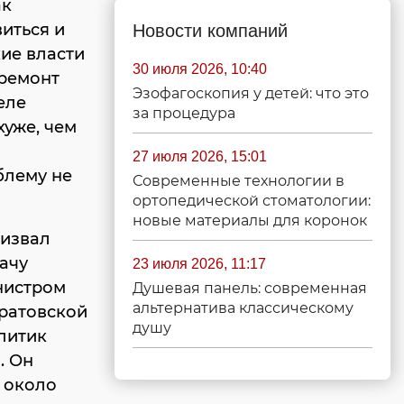
ак
иться и
Новости компаний
кие власти
30 июля 2026, 10:40
 ремонт
Эзофагоскопия у детей: что это
еле
за процедура
хуже, чем
27 июля 2026, 15:01
блему не
Современные технологии в
ортопедической стоматологии:
новые материалы для коронок
ризвал
дачу
23 июля 2026, 11:17
инистром
Душевая панель: современная
альтернатива классическому
аратовской
душу
литик
. Он
 около