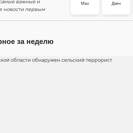
самые важные и
Max
Дзен
е новости первым
рное за неделю