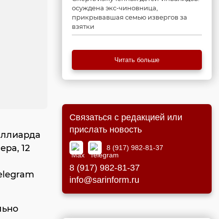
осуждена экс-чиновница,
прикрывавшая семью извергов за
взятки
Читать больше
Связаться с редакцией или
прислать новость
иллиарда
ра, 12
8 (917) 982-81-37
8 (917) 982-81-37
elegram
info@sarinform.ru
льно