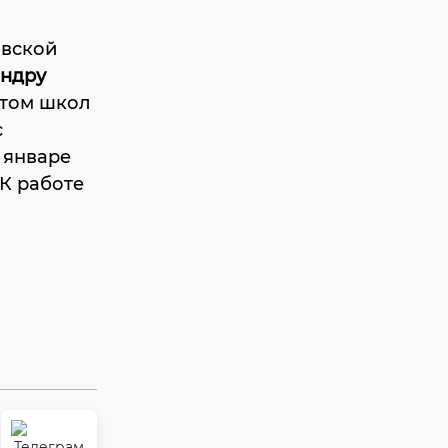
овской
ндру
нтом школ
с
 январе
К работе