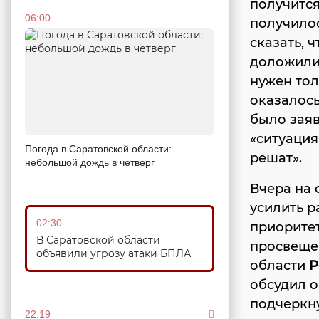
получится
06:00
получилос
сказать, 
доложили 
нужен тол
оказалось
было заяв
«ситуация
Погода в Саратовской области:
решат».
небольшой дождь в четверг
Вчера на 
усилить р
02:30
приорите
В Саратовской области
просвещ
объявили угрозу атаки БПЛА
области
Р
обсудил о
подчеркну
22:19