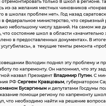
 отремонтировать только 8 школ в регионе. Т
ь из-за желания местных чиновников «понрав
что в школах проблем нет». Год назад саратовс
в федеральное министерство, что серьезный
ько небольшому числу зданий. На самом же д
, что состояние школ в области «значительно 
лено в предоставленных документах». В итоге
 усугубилась», а текущие темпы ремонта «про
совещании Володин поднял эту проблему и п
аботу по капремонту. Он напомнил, что эту за
тной назвал Президент
Владимир Путин
. С м
ения РФ
Сергеем Кравцовым
, губернатором С
оманом Бусаргиным
и депутатами Госдумы по
казание помощи региону по капремонту школ
л, что необходимо найти на решение вопроса