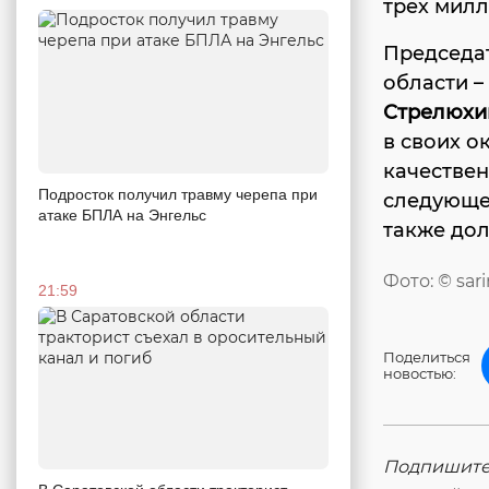
трех милл
Председат
области –
Стрелюх
в своих о
качествен
Подросток получил травму черепа при
следующег
атаке БПЛА на Энгельс
также до
Фото: © sar
21:59
Поделиться
новостью:
Подпишитес