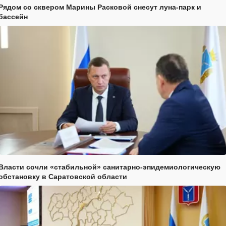
Рядом со сквером Марины Расковой снесут луна-парк и
бассейн
Власти сочли «стабильной» санитарно-эпидемиологическую
обстановку в Саратовской области