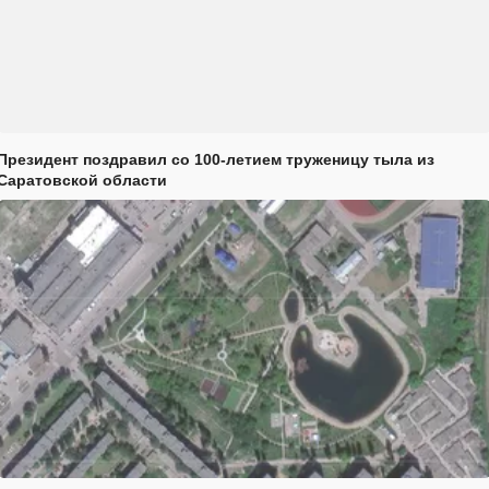
Президент поздравил со 100-летием труженицу тыла из
Саратовской области