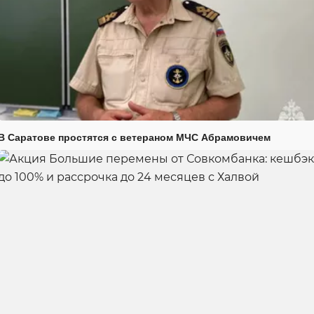
В Саратове простятся с ветераном МЧС Абрамовичем