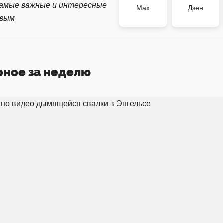
самые важные и интересные
Max
Дзен
рвым
рное за неделю