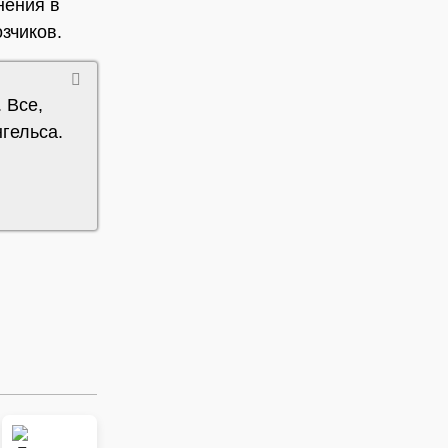
нения в
зчиков.
 Все,
нгельса.