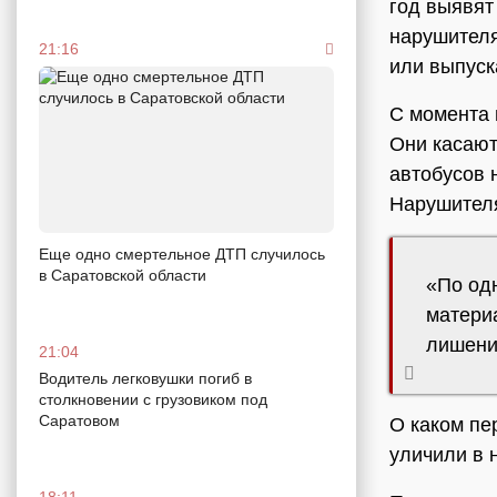
год выявят
нарушителя
21:16
или выпуск
С момента 
Они касают
автобусов 
Нарушителя
Еще одно смертельное ДТП случилось
в Саратовской области
«По одн
матери
лишении
21:04
Водитель легковушки погиб в
столкновении с грузовиком под
Саратовом
О каком пер
уличили в 
18:11