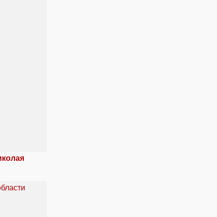
иколая