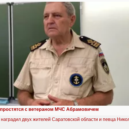
 простятся с ветераном МЧС Абрамовичем