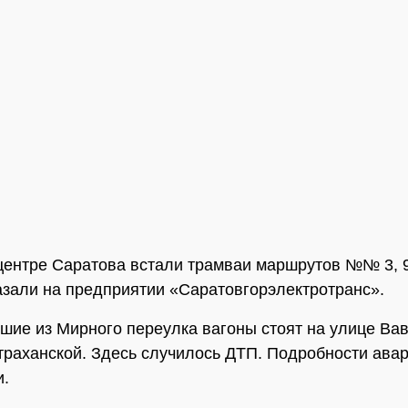
центре Саратова встали трамваи маршрутов №№ 3, 9,
азали на предприятии «Саратовгорэлектротранс».
вшие из Мирного переулка вагоны стоят на улице Ва
траханской. Здесь случилось ДТП. Подробности ава
и.