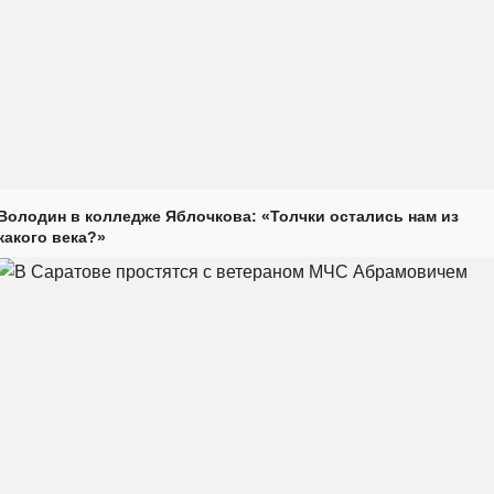
Володин в колледже Яблочкова: «Толчки остались нам из
какого века?»