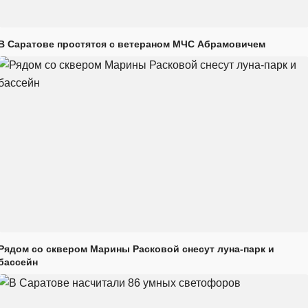
В Саратове простятся с ветераном МЧС Абрамовичем
Рядом со сквером Марины Расковой снесут луна-парк и
бассейн