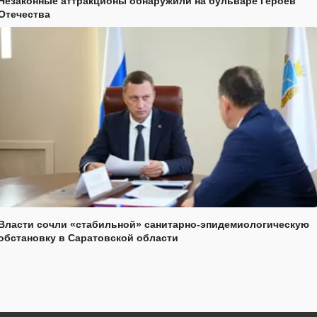
Незаконные аттракционы обнаружили на бульваре Героев
Отечества
Власти сочли «стабильной» санитарно-эпидемиологическую
обстановку в Саратовской области