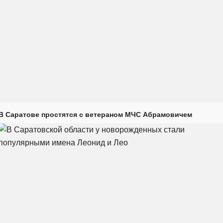
В Саратове простятся с ветераном МЧС Абрамовичем