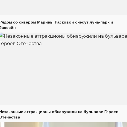
Рядом со сквером Марины Расковой снесут луна-парк и
бассейн
Незаконные аттракционы обнаружили на бульваре Героев
Отечества