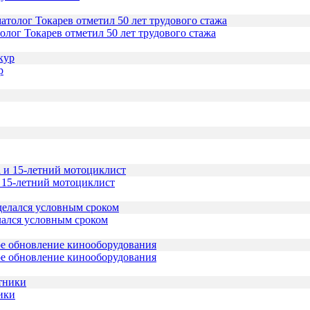
толог Токарев отметил 50 лет трудового стажа
р
и 15-летний мотоциклист
лался условным сроком
ое обновление кинооборудования
ики