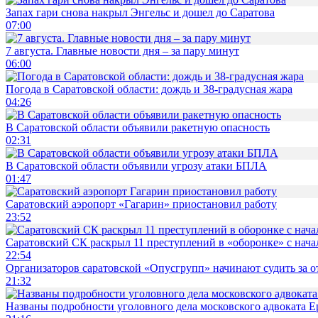
Запах гари снова накрыл Энгельс и дошел до Саратова
07:00
7 августа. Главные новости дня – за пару минут
06:00
Погода в Саратовской области: дождь и 38-градусная жара
04:26
В Саратовской области объявили ракетную опасность
02:31
В Саратовской области объявили угрозу атаки БПЛА
01:47
Саратовский аэропорт «Гагарин» приостановил работу
23:52
Саратовский СК раскрыл 11 преступлений в «оборонке» с нач
22:54
Организаторов саратовской «Опусгрупп» начинают судить за 
21:32
Названы подробности уголовного дела московского адвоката 