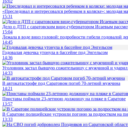
16:02
«Преследовал и интересовался ребенком в коляске»: молодая м
15:31
Дело о ДТП с саратовским вице-губернатором Исаевым рассмо
15:04
Лежала в воде вниз головой: подробности гибели годовалой д
14:45
Годовалая девочка утонула в бассейне под Энгельсом
14:36
Уголовник застал бывшую сожительницу с мужчиной и ударил 
14:33
В автокатастрофе под Саратовом погиб 70-летний мужчина
14:21
Приставы поймали 23-летнюю должницу на пляже в Саратове
13:57
В Саратове полицейские устроили погоню за подростком на п
13:33