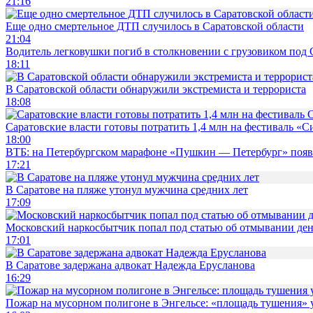
21:16
Еще одно смертельное ДТП случилось в Саратовской области
21:04
Водитель легковушки погиб в столкновении с грузовиком под
18:11
В Саратовской области обнаружили экстремиста и террориста
18:08
Саратовские власти готовы потратить 1,4 млн на фестиваль «
18:00
ВТБ: на Петербургском марафоне «Пушкин — Петербург» появи
17:21
В Саратове на пляже утонул мужчина средних лет
17:09
Московский наркосбытчик попал под статью об отмывании ден
17:01
В Саратове задержана адвокат Надежда Ерусланова
16:29
Пожар на мусорном полигоне в Энгельсе: «площадь тушения»