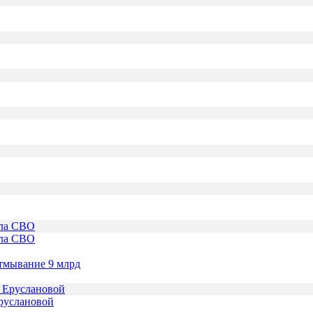
ала СВО
отмывание 9 млрд
Еруслановой