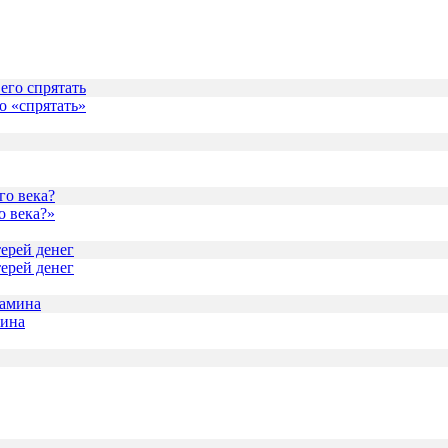
о «спрятать»
о века?»
терей денег
мина