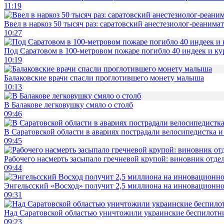
11:19
Ввел в наркоз 50 тысяч раз: саратовский анестезиолог-реанима
10:27
Под Саратовом в 100-метровом пожаре погибло 40 индеек и ку
10:19
Балаковские врачи спасли проглотившего монету малыша
10:13
В Балакове легковушку смяло о столб
09:46
В Саратовской области в авариях пострадали велосипедистка 
09:45
Рабочего насмерть засыпало гречневой крупой: виновник отде
09:44
Энгельсский «Восход» получит 2,5 миллиона на инновационн
09:31
Над Саратовской областью уничтожили украинские беспилотн
09:23