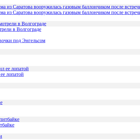
ама из Саратова вооружилась газовым баллончиком после встреч
трели в Волгограде
евочки под Энгельсом
ее лопатой
итбайке