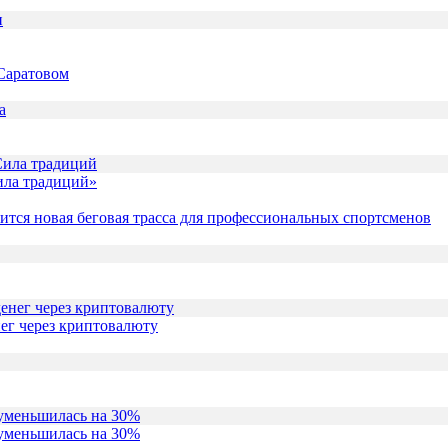
 Саратовом
Сила традиций»
тся новая беговая трасса для профессиональных спортсменов
ег через криптовалюту
 уменьшилась на 30%