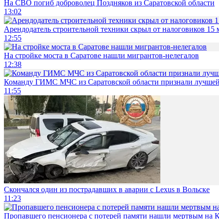
На СВО погиб доброволец Поздняков из Саратовской области
13:02
Арендодатель строительной техники скрыл от налоговиков 15 
12:55
На стройке моста в Саратове нашли мигрантов-нелегалов
12:38
Команду ГИМС МЧС из Саратовской области признали лучшей
11:55
Скончался один из пострадавших в аварии c Lexus в Вольске
11:23
Пропавшего пенсионера с потерей памяти нашли мертвым на 