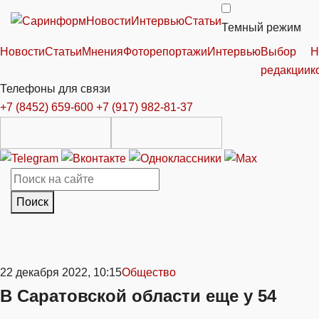
Новости
Интервью
Статьи
Темный режим
Новости
Статьи
Мнения
Фоторепортажи
Интервью
Выбор
Н
редакции
к
Телефоны для связи
+7 (8452) 659-600
+7 (917) 982-81-37
Поиск
22 декабря 2022, 10:15
Общество
В Саратовской области еще у 54