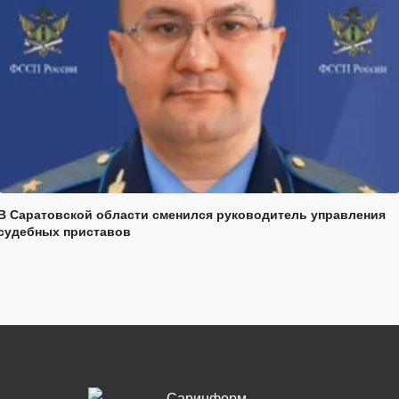
В Саратовской области сменился руководитель управления
судебных приставов