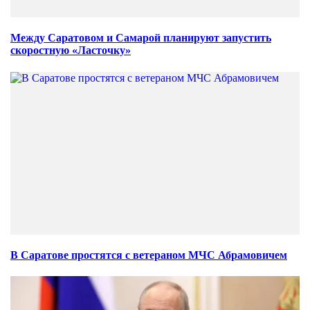
Между Саратовом и Самарой планируют запустить
скоростную «Ласточку»
В Саратове простятся с ветераном МЧС Абрамовичем