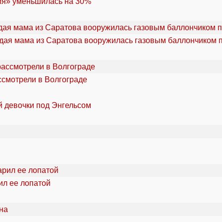
ия» уменьшилась на 30%
дая мама из Саратова вооружилась газовым баллончиком п
ссмотрели в Волгограде
й девочки под Энгельсом
ил ее лопатой