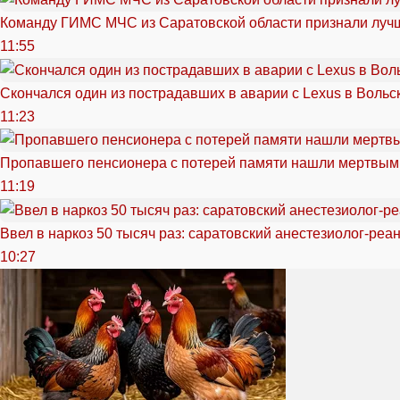
Команду ГИМС МЧС из Саратовской области признали луч
11:55
Скончался один из пострадавших в аварии c Lexus в Вольс
11:23
Пропавшего пенсионера с потерей памяти нашли мертвым
11:19
Ввел в наркоз 50 тысяч раз: саратовский анестезиолог-реа
10:27