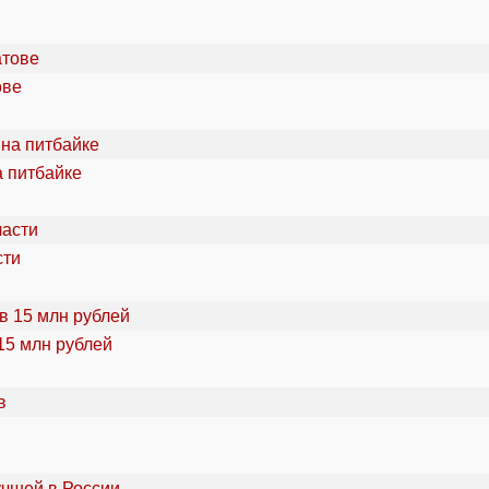
ове
а питбайке
сти
15 млн рублей