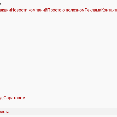
м
акции
Новости компаний
Просто о полезном
Реклама
Контак
од Саратовом