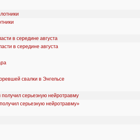
отники
асти в середине августа
ара
горевшей свалки в Энгельсе
«получил серьезную нейротравму»