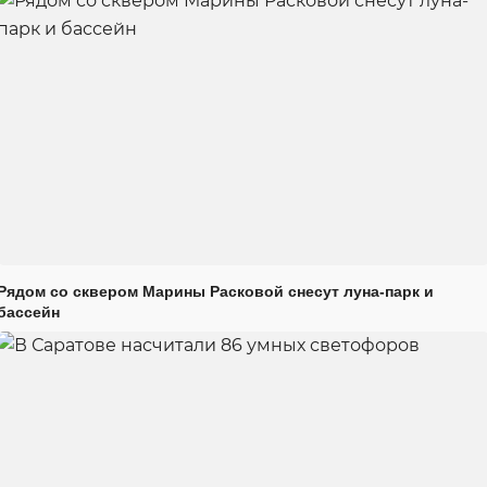
Рядом со сквером Марины Расковой снесут луна-парк и
бассейн