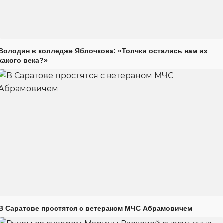
Володин в колледже Яблочкова: «Толчки остались нам из
какого века?»
В Саратове простятся с ветераном МЧС Абрамовичем