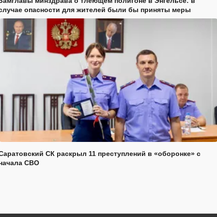
Замглавы минздрава о тлеющем полигоне в Энгельсе: в
случае опасности для жителей были бы приняты меры
Саратовский СК раскрыл 11 преступлений в «оборонке» с
начала СВО