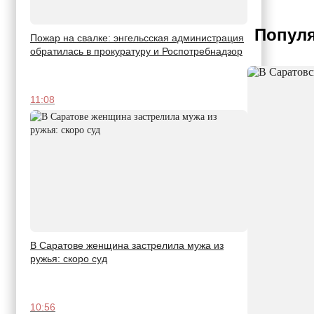
Популя
Пожар на свалке: энгельсская администрация
обратилась в прокуратуру и Роспотребнадзор
11:08
В Саратове женщина застрелила мужа из
ружья: скоро суд
10:56