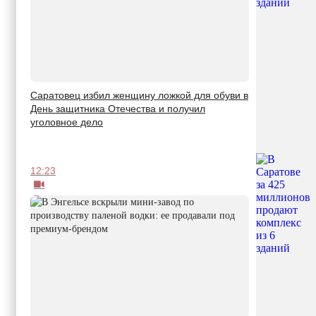
Саратовец избил женщину ложкой для обуви в
День защитника Отечества и получил
уголовное дело
12:23