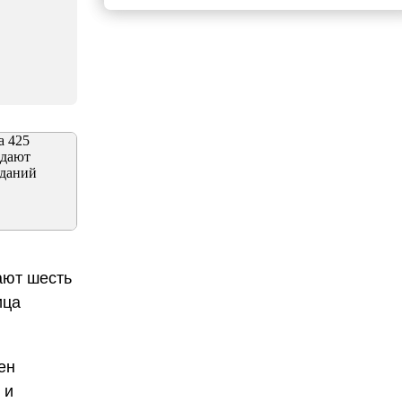
ают шесть
ица
ен
 и