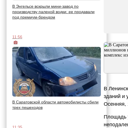
В Энгельсе вскрыли мини-завод по
производству паленой водки: ее продавали
под премиум-брендом
11:56
В Ленинск
зданий и 
В Саратовской области автомобилисты сбили
Осенняя, 
трех пешеходов
Площадь у
неподалек
11:35