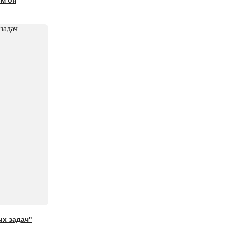
м он
ых задач"