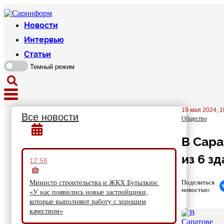
Новости
Интервью
Статьи
Темный режим
19 мая 2024, 1
Все новости
Общество
В Сара
из 6 з
12:58
Поделиться
Министр строительства и ЖКХ Бутылкин:
новостью:
«У нас появились новые застройщики,
которые выполняют работу с хорошим
качеством»