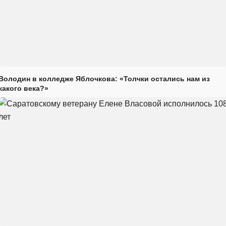
Володин в колледже Яблочкова: «Толчки остались нам из
какого века?»