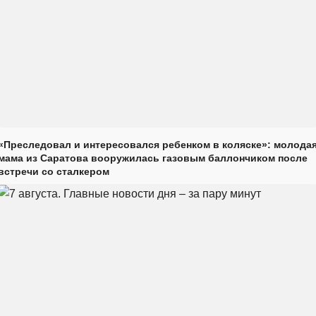
«Преследовал и интересовался ребенком в коляске»: молода
мама из Саратова вооружилась газовым баллончиком после
встречи со сталкером