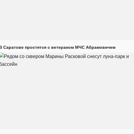
В Саратове простятся с ветераном МЧС Абрамовичем