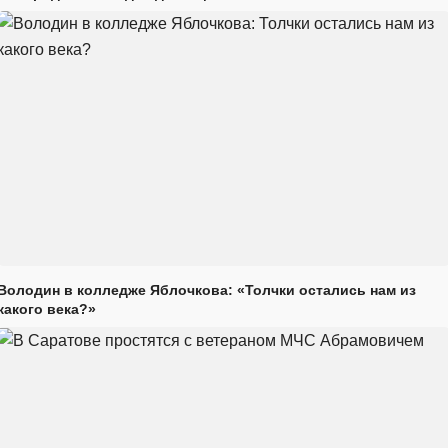
Володин в колледже Яблочкова: «Толчки остались нам из
какого века?»