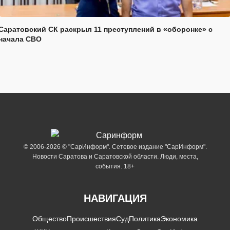
Саратовский СК раскрыл 11 преступлений в «оборонке» с
начала СВО
© 2006-2026 © "СарИнформ". Сетевое издание "СарИнформ".
Новости Саратова и Саратовской области. Люди, места,
события. 18+
НАВИГАЦИЯ
Общество
Происшествия
Суд
Политика
Экономика