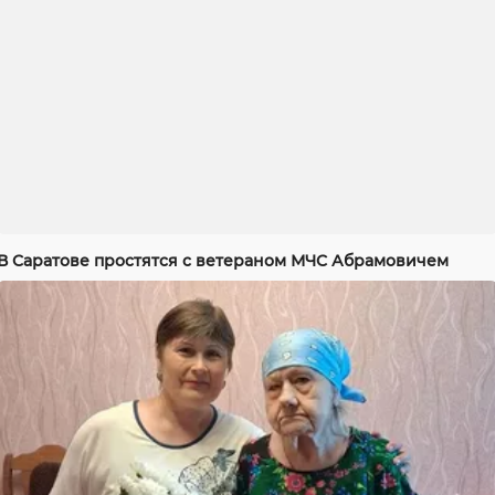
В Саратове простятся с ветераном МЧС Абрамовичем