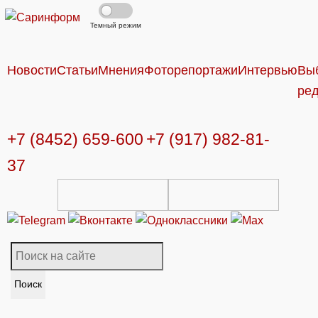
Темный режим
Новости
Статьи
Мнения
Фоторепортажи
Интервью
Вы
ре
+7 (8452) 659-600
+7 (917) 982-81-
37
Поиск