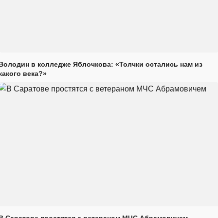
Володин в колледже Яблочкова: «Толчки остались нам из
какого века?»