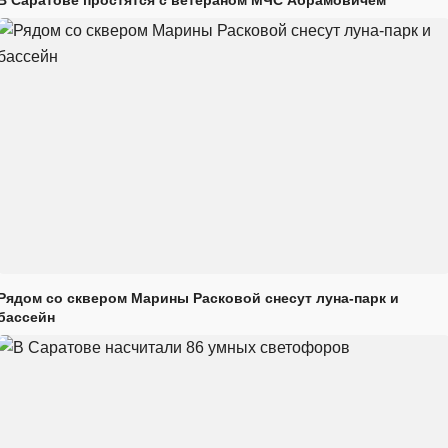
В Саратове простятся с ветераном МЧС Абрамовичем
Рядом со сквером Марины Расковой снесут луна-парк и
бассейн