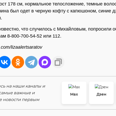
ост 178 см, нормальное телосложение, темные воло
чина был одет в черную кофту с капюшоном, синие 
.
 известно, что случилось с Михайловым, попросили о
ам 8-800-700-54-52 или 112.
com/lizaalertsaratov
ь на наши каналы и
самые важные и
Max
Дзен
е новости первым