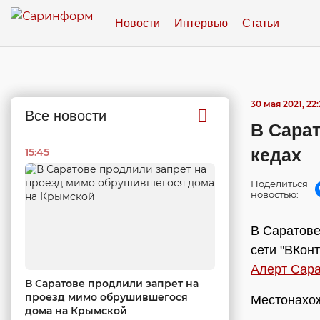
Новости
Интервью
Статьи
30 мая 2021, 22
Все новости
В Сара
кедах
15:45
Поделиться
новостью:
В Саратове
сети "ВКон
Алерт Сара
В Саратове продлили запрет на
проезд мимо обрушившегося
Местонахож
дома на Крымской