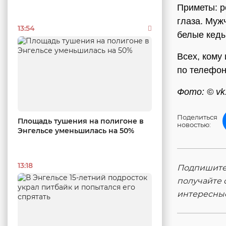
Приметы: р
глаза. Муж
13:54
белые кеды
Всех, кому
по телефон
Фото: © vk.
Поделиться
Площадь тушения на полигоне в
новостью:
Энгельсе уменьшилась на 50%
13:18
Подпишитес
получайте 
интересны