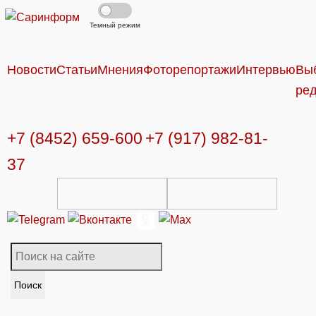
Темный режим
Новости
Статьи
Мнения
Фоторепортажи
Интервью
Вы
ре
+7 (8452) 659-600
+7 (917) 982-81-
37
Поиск