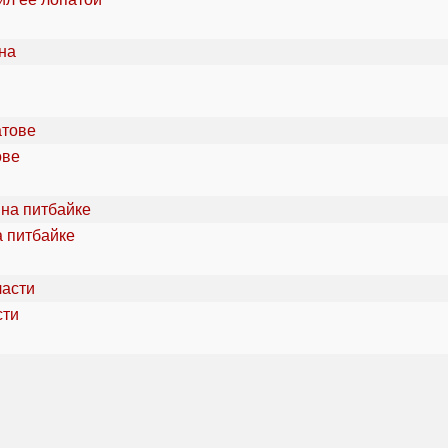
ове
а питбайке
сти