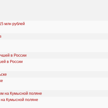
15 млн рублей
шей в России
ке
 на Кумысной поляне