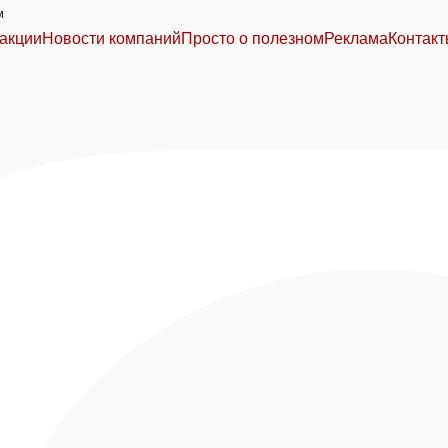
м
акции
Новости компаний
Просто о полезном
Реклама
Контак