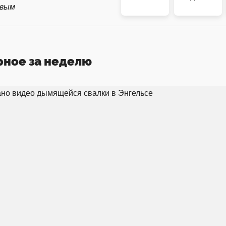
рвым
рное за неделю