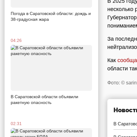
В 2025 год
несколько 
Погода в Саратовской области: дождь и
Губернато
38-градусная жара
понимание
За последн
04:26
нейтрализ
Как
сообща
области та
Фото: © sarin
В Саратовской области объявили
ракетную опасность
Новост
02:31
В Саратов