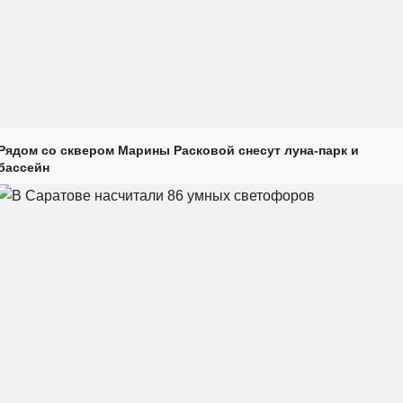
Рядом со сквером Марины Расковой снесут луна-парк и
бассейн