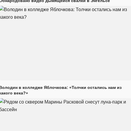
Обнародовано видео дымящейся свалки в Энгельсе
Володин в колледже Яблочкова: «Толчки остались нам из
какого века?»