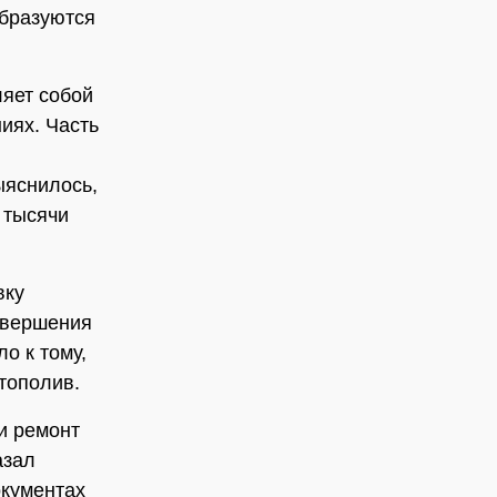
образуются
ляет собой
иях. Часть
ыяснилось,
 тысячи
вку
авершения
о к тому,
тополив.
и ремонт
азал
окументах