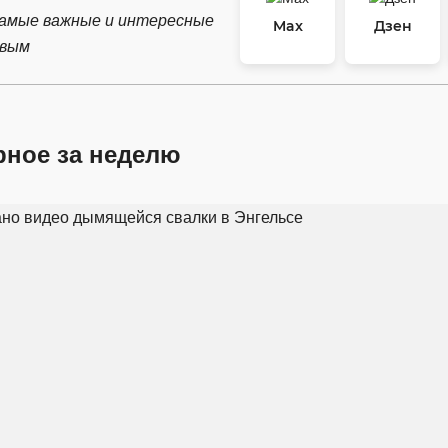
самые важные и интересные
Max
Дзен
рвым
рное за неделю