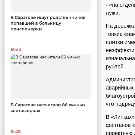
- «на отде
лужи.
В Саратове ищут родственников
попавшей в больницу
На дорожка
пенсионерки
тонкие «на
плитки име
16:44
неэффектив
изначальна
рублей.
Администра
аварийных 
благоустро
что подряд
В Саратове насчитали 86 «умных
светофоров»
В «Липках»
фонтанов «
16:29
проектную 