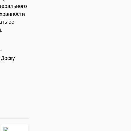
едерального
охранности
ать ее
ь
–
 Доску