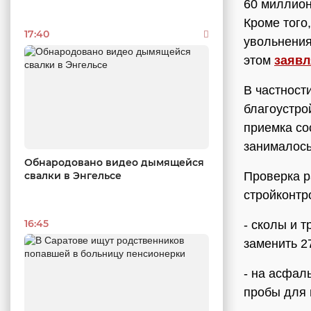
60 миллион
Кроме того
17:40
увольнения
этом
заявл
В частност
благоустро
приемка со
занималос
Обнародовано видео дымящейся
свалки в Энгельсе
Проверка р
стройконтр
16:45
- сколы и 
заменить 2
- на асфал
пробы для 