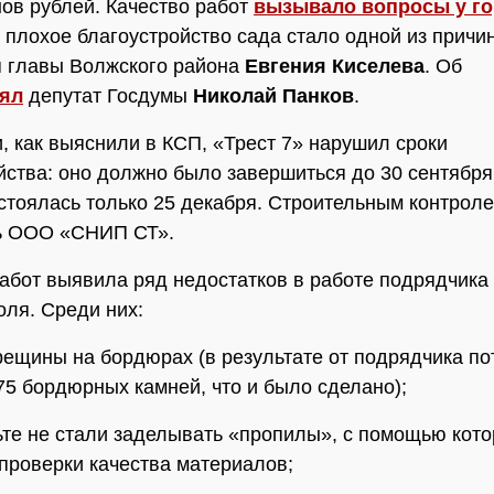
ов рублей. Качество работ
вызывало вопросы у г
, плохое благоустройство сада стало одной из причи
 главы Волжского района
Евгения Киселева
. Об
ял
депутат Госдумы
Николай Панков
.
и, как выяснили в КСП, «Трест 7» нарушил сроки
йства: оно должно было завершиться до 30 сентября
стоялась только 25 декабря. Строительным контрол
ь ООО «СНИП СТ».
абот выявила ряд недостатков в работе подрядчика
оля. Среди них:
трещины на бордюрах (в результате от подрядчика п
75 бордюрных камней, что и было сделано);
ьте не стали заделывать «пропилы», с помощью кот
проверки качества материалов;