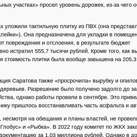
льных участках» просел уровень дорожек, из-за чего 
х уложили тактильную плитку из ПВХ (она представ
клейки»). Она предназначена для укладки в помещен
ет повреждения и отслоения, в результате бюджет
но истратил 555,7 тысячи рублей. Кроме того, как в
я стоимость плитки была вообще завышена на 205,3
ция Саратова также «просрочила» вырубку и опило
деревьев. Разрешение было получено задолго до з
йства, однако работы провели в сентябре. Это привел
чику пришлось восстанавливать часть асфальта и ав
, несмотря на обещания и планы властей, не провел
Глобус» и «Рыбка». В 2022 году комитет по ЖКХ зак
документацию за 1,03 миллиона рублей. Однако в д