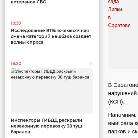
ветеранов СВО
18:39
Исследование ВТБ: ежемесячная
смена категорий кешбэка создает
волны спроса
18:20
В Саратове
нарушений.
(КСП).
Напомним, 
Инспекторы ГИБДД раскрыли
выиграла к
незаконную перевозку 38 туш
парков и с
баранов