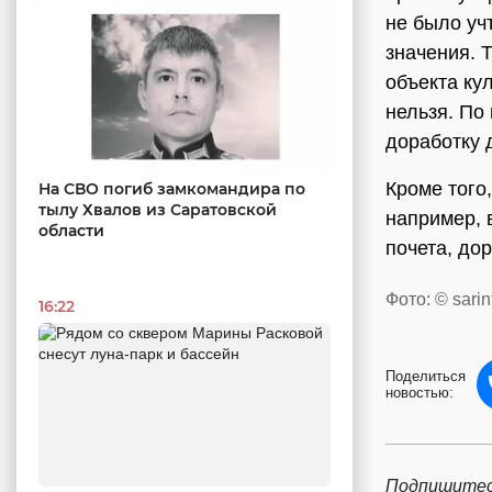
не было уч
значения. 
объекта ку
нельзя. По
доработку 
Кроме того
На СВО погиб замкомандира по
тылу Хвалов из Саратовской
например, 
области
почета, до
Фото: © sarin
16:22
Поделиться
новостью:
Подпишитес