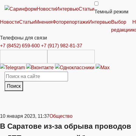
Новости
Интервью
Статьи
Темный режим
Новости
Статьи
Мнения
Фоторепортажи
Интервью
Выбор
Н
редакции
к
Телефоны для связи
+7 (8452) 659-600
+7 (917) 982-81-37
Поиск
10 января 2023, 11:37
Общество
В Саратове из-за обрыва проводов