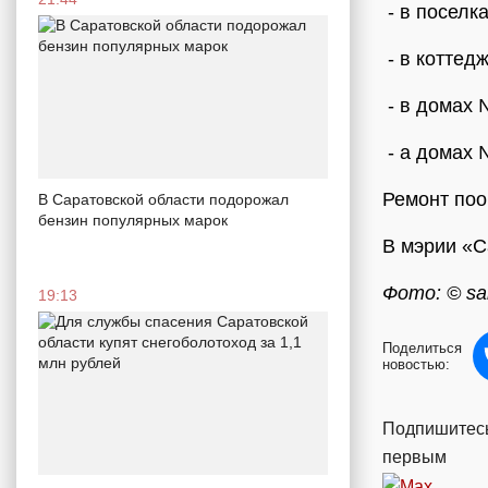
- в поселк
- в коттед
- в домах №
- а домах 
Ремонт поо
В Саратовской области подорожал
бензин популярных марок
В мэрии «С
Фото: © sar
19:13
Поделиться
новостью:
Подпишитесь
первым