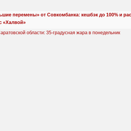
ьшие перемены» от Совкомбанка: кешбэк до 100% и ра
с «Халвой»