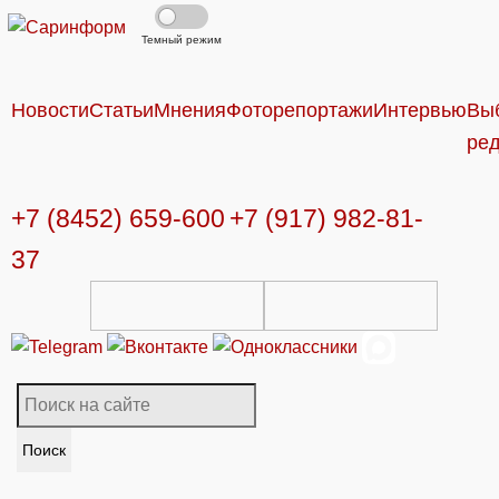
Темный режим
Новости
Статьи
Мнения
Фоторепортажи
Интервью
Вы
ре
+7 (8452) 659-600
+7 (917) 982-81-
37
Поиск