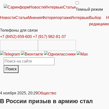
Новости
Интервью
Статьи
Темный режим
Новости
Статьи
Мнения
Фоторепортажи
Интервью
Выбор
Н
редакции
к
Телефоны для связи
+7 (8452) 659-600
+7 (917) 982-81-37
Поиск
4 ноября 2025, 20:29
Общество
В России призыв в армию стал