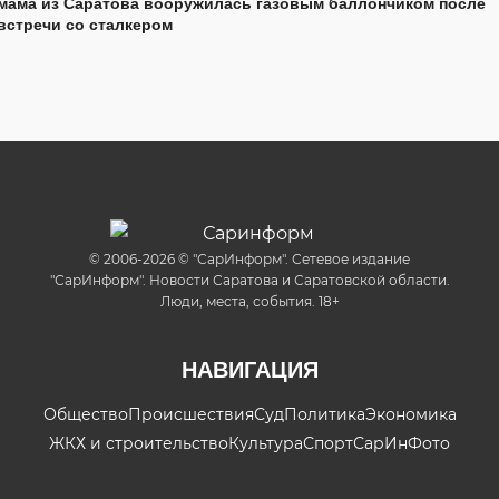
мама из Саратова вооружилась газовым баллончиком после
встречи со сталкером
© 2006-2026 © "СарИнформ". Сетевое издание
"СарИнформ". Новости Саратова и Саратовской области.
Люди, места, события. 18+
НАВИГАЦИЯ
Общество
Происшествия
Суд
Политика
Экономика
ЖКХ и строительство
Культура
Спорт
СарИнФото