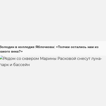
Володин в колледже Яблочкова: «Толчки остались нам из
какого века?»