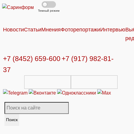
Темный режим
Новости
Статьи
Мнения
Фоторепортажи
Интервью
Вы
ре
+7 (8452) 659-600
+7 (917) 982-81-
37
Поиск