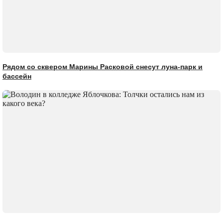
Рядом со сквером Марины Расковой снесут луна-парк и
бассейн