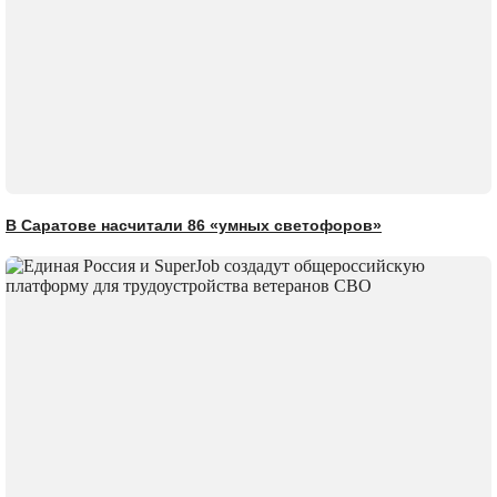
В Саратове насчитали 86 «умных светофоров»