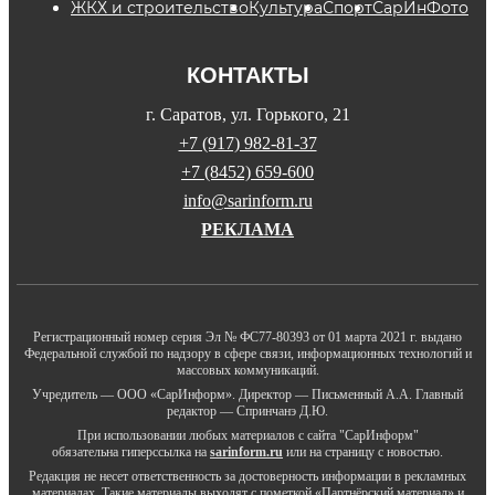
ЖКХ и строительство
Культура
Спорт
СарИнФото
КОНТАКТЫ
г. Саратов, ул. Горького, 21
+7 (917) 982-81-37
+7 (8452) 659-600
info@sarinform.ru
РЕКЛАМА
Регистрационный номер серия Эл № ФС77-80393 от 01 марта 2021 г. выдано
Федеральной службой по надзору в сфере связи, информационных технологий и
массовых коммуникаций.
Учредитель — ООО «СарИнформ». Директор — Письменный А.А. Главный
редактор — Спринчанэ Д.Ю.
При использовании любых материалов с сайта "СарИнформ"
обязательна гиперссылка на
sarinform.ru
или на страницу с новостью.
Редакция не несет ответственность за достоверность информации в рекламных
материалах. Такие материалы выходят с пометкой «Партнёрский материал» и