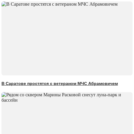
В Саратове простятся с ветераном МЧС Абрамовичем