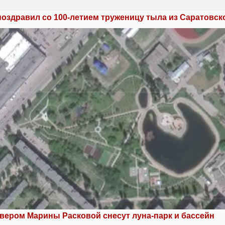
поздравил со 100-летием труженицу тыла из Саратовск
квером Марины Расковой снесут луна-парк и бассейн