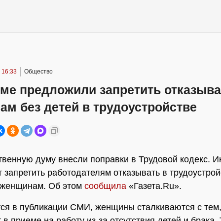
 16:33
Общество
уме предложили запретить отказыва
м без детей в трудоустройстве
твенную думу внесли поправки в Трудовой кодекс. 
 запретить работодателям отказывать в трудоустрой
 женщинам. Об этом
сообщила
«Газета.Ru».
тся в публикации СМИ, женщины сталкиваются с тем,
в приеме на работу из-за отсутствия детей и брака. 