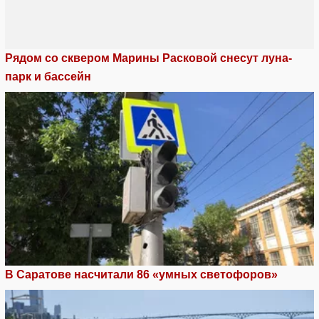
Рядом со сквером Марины Расковой снесут луна-
парк и бассейн
В Саратове насчитали 86 «умных светофоров»