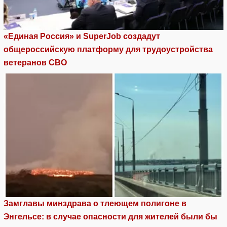
«Единая Россия» и SuperJob создадут
общероссийскую платформу для трудоустройства
ветеранов СВО
Замглавы минздрава о тлеющем полигоне в
Энгельсе: в случае опасности для жителей были бы