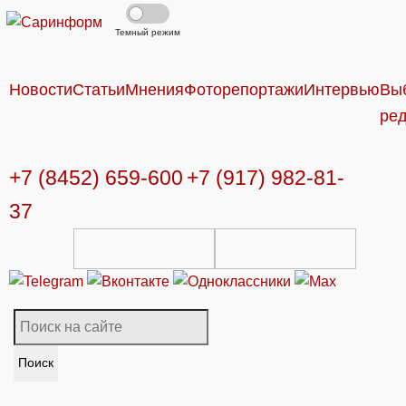
Темный режим
Новости
Статьи
Мнения
Фоторепортажи
Интервью
Вы
ре
+7 (8452) 659-600
+7 (917) 982-81-
37
Поиск