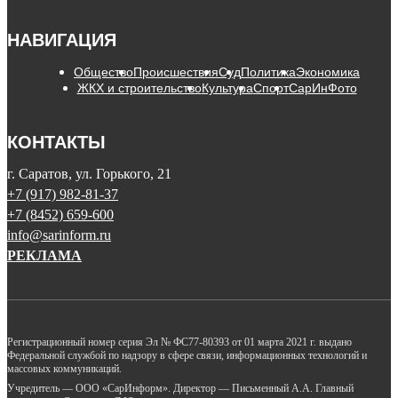
НАВИГАЦИЯ
Общество
Происшествия
Суд
Политика
Экономика
ЖКХ и строительство
Культура
Спорт
СарИнФото
КОНТАКТЫ
г. Саратов, ул. Горького, 21
+7 (917) 982-81-37
+7 (8452) 659-600
info@sarinform.ru
РЕКЛАМА
Регистрационный номер серия Эл № ФС77-80393 от 01 марта 2021 г. выдано
Федеральной службой по надзору в сфере связи, информационных технологий и
массовых коммуникаций.
Учредитель — ООО «СарИнформ». Директор — Письменный А.А. Главный