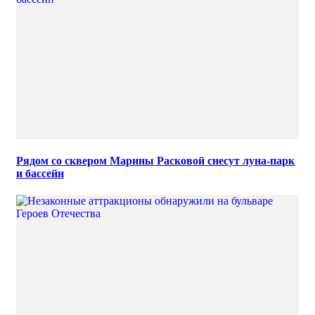
Рядом со сквером Марины Расковой снесут луна-парк
и бассейн