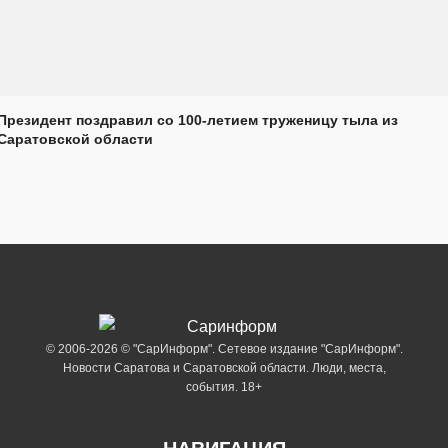
Президент поздравил со 100-летием труженицу тыла из
Саратовской области
© 2006-2026 © "СарИнформ". Сетевое издание "СарИнформ".
Новости Саратова и Саратовской области. Люди, места,
события. 18+