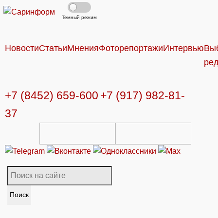
Темный режим
Новости
Статьи
Мнения
Фоторепортажи
Интервью
Вы
ре
+7 (8452) 659-600
+7 (917) 982-81-
37
Поиск