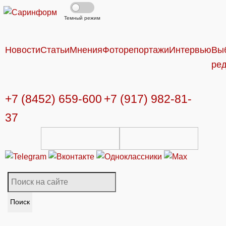
Темный режим
Новости
Статьи
Мнения
Фоторепортажи
Интервью
Вы
ре
+7 (8452) 659-600
+7 (917) 982-81-
37
Поиск