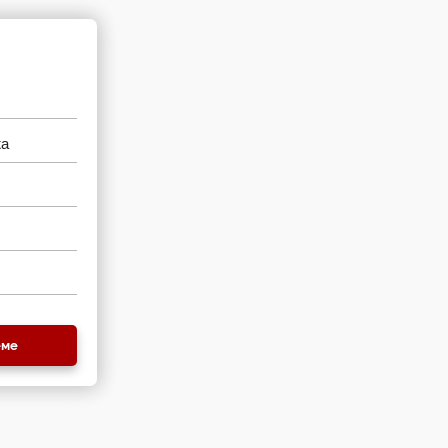
жа
еме