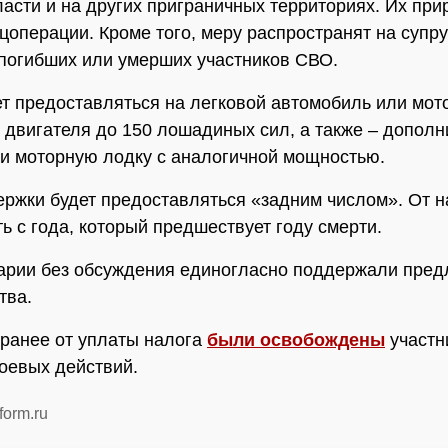
ласти и на других приграничных территориях. Их при
цоперации. Кроме того, меру распространят на супру
погибших или умерших участников СВО.
ет предоставляться на легковой автомобиль или мот
двигателя до 150 лошадиных сил, а также – дополн
ли моторную лодку с аналогичной мощностью.
ржки будет предоставляться «задним числом». От н
ь с года, который предшествует году смерти.
арии без обсуждения единогласно поддержали пре
тва.
ранее от уплаты налога
были освобождены
участн
оевых действий.
form.ru