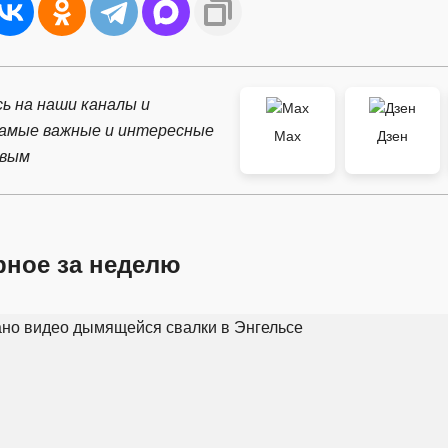
ь на наши каналы и
самые важные и интересные
Max
Дзен
рвым
рное за неделю