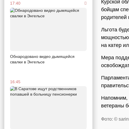
Курской об
17:40
бойцам спе
родителей 
Льгота буд
мощностью 
на катер и
Обнародовано видео дымящейся
Мера подде
свалки в Энгельсе
освобождат
Парламент
16:45
правительс
Напомним, 
ветераны б
Фото: © sarin