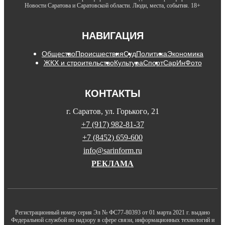
Новости Саратова и Саратовской области. Люди, места, события. 18+
НАВИГАЦИЯ
Общество
Происшествия
Суд
Политика
Экономика
ЖКХ и строительство
Культура
Спорт
СарИнФото
КОНТАКТЫ
г. Саратов, ул. Горького, 21
+7 (917) 982-81-37
+7 (8452) 659-600
info@sarinform.ru
РЕКЛАМА
Регистрационный номер серия Эл № ФС77-80393 от 01 марта 2021 г. выдано
Федеральной службой по надзору в сфере связи, информационных технологий и