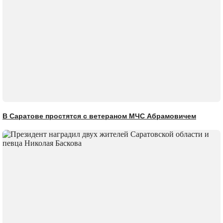
В Саратове простятся с ветераном МЧС Абрамовичем