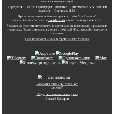
массовых коммуникаций.
Учредитель — ООО «СарИнформ». Директор — Письменный А.А. Главный
редактор — Спринчанэ Д.Ю.
При использовании любых материалов с сайта "СарИнформ"
обязательна гиперссылка на
sarinform.ru
или на страницу с новостью.
Редакция не несет ответственность за достоверность информации в рекламных
материалах. Такие материалы выходят с пометкой «Партнёрский материал» и
«Реклама».
Сайт использует Cookie и сервиc Яндекс.Метрика
Разработка сайта - агентство "Без
иллюзий"
Поддержка и развитие ресурса -
Алексей Кухтерин