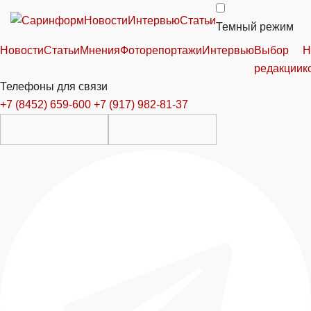
Новости
Интервью
Статьи
Темный режим
Новости
Статьи
Мнения
Фоторепортажи
Интервью
Выбор
Н
редакции
к
Телефоны для связи
+7 (8452) 659-600
+7 (917) 982-81-37