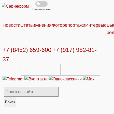
Темный режим
Новости
Статьи
Мнения
Фоторепортажи
Интервью
Вы
ре
+7 (8452) 659-600
+7 (917) 982-81-
37
Поиск