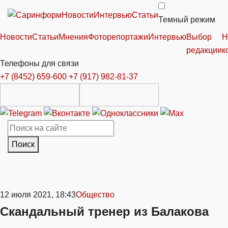
Новости
Интервью
Статьи
Темный режим
Новости
Статьи
Мнения
Фоторепортажи
Интервью
Выбор
Н
редакции
к
Телефоны для связи
+7 (8452) 659-600
+7 (917) 982-81-37
Поиск
12 июля 2021, 18:43
Общество
Скандальный тренер из Балакова