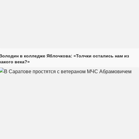
Володин в колледже Яблочкова: «Толчки остались нам из
какого века?»