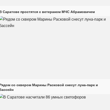
В Саратове простятся с ветераном МЧС Абрамовичем
Рядом со сквером Марины Расковой снесут луна-парк и
бассейн