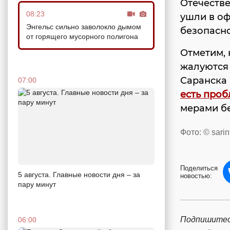
Отечестве
08:23
ушли в оф
Энгельс сильно заволокло дымом
безопасно
от горящего мусорного полигона
Отметим, 
жалуются 
Саранска 
07:00
есть про
мерами б
Фото: © sarin
Поделиться
5 августа. Главные новости дня – за
новостью:
пару минут
Подпишитес
06:00