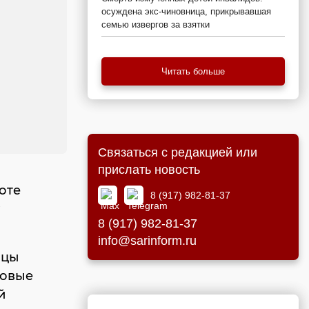
осуждена экс-чиновница, прикрывавшая
семью извергов за взятки
Читать больше
Связаться с редакцией или
прислать новость
оте
8 (917) 982-81-37
8 (917) 982-81-37
info@sarinform.ru
ицы
совые
й