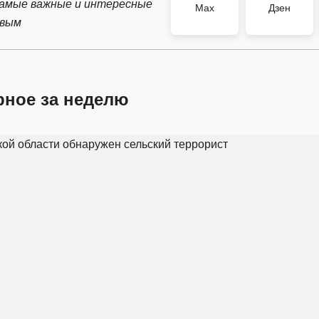
самые важные и интересные
Max
Дзен
рвым
рное за неделю